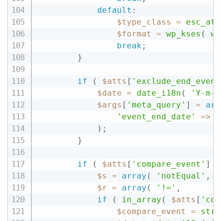
default
:
$type_class
=
esc_att
$format
=
wp_kses
(
wp
break
;
}
if
(
$atts
[
'exclude_end_event
$date
=
date_i18n
(
'Y-m-d
$args
[
'meta_query'
]
=
arr
'event_end_date'
=
>
a
)
;
}
if
(
$atts
[
'compare_event'
]
)
$s
=
array
(
'notEqual'
,
'
$r
=
array
(
'!='
,
'
if
(
in_array
(
$atts
[
'com
$compare_event
=
str_