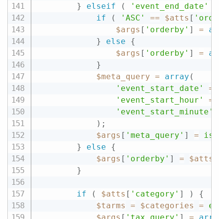
}
elseif
(
'event_end_date'
=
if
(
'ASC'
==
$atts
[
'orde
$args
[
'orderby'
]
=
ar
}
else
{
$args
[
'orderby'
]
=
ar
}
$meta_query
=
array
(
'event_start_date'
=
>
'event_start_hour'
=
>
'event_start_minute'
)
;
$args
[
'meta_query'
]
=
iss
}
else
{
$args
[
'orderby'
]
=
$atts
[
}
if
(
$atts
[
'category'
]
)
{
$tarms
=
$categories
=
ex
$args
[
'tax_query'
]
=
arra