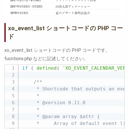
xo_event_list ショートコードの PHP コー
ド
xo_event_list ショートコードの PHP コードです。
fucntions.php などに記述してください。
if
(
defined
(
'XO_EVENT_CALENDAR_VERS
/**

	 * Shortcode that outputs an event list for the XO Event Calendar.

	 *

	 * @version 0.11.0

	 *

	 * @param array $attr {

	 *     Array of default event list attributes.
