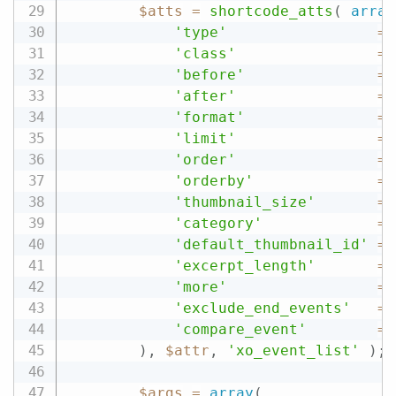
$atts
=
shortcode_atts
(
array
'type'
=
>
'class'
=
>
'before'
=
>
'after'
=
>
'format'
=
>
'limit'
=
>
'order'
=
>
'orderby'
=
>
'thumbnail_size'
=
>
'category'
=
>
'default_thumbnail_id'
=
>
'excerpt_length'
=
>
'more'
=
>
'exclude_end_events'
=
>
'compare_event'
=
>
)
,
$attr
,
'xo_event_list'
)
;
$args
=
array
(