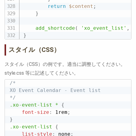
return
$content
;
}
add_shortcode
(
'xo_event_list'
,
'
}
スタイル（CSS）
スタイル（CSS）の例です。適当に調整してください。
style.css 等に記述してください。
/*

XO Event Calendar - Event list

*/
.xo-event-list *
{
font-size
:
 1rem
;
}
.xo-event-list
{
list-style
:
 none
;