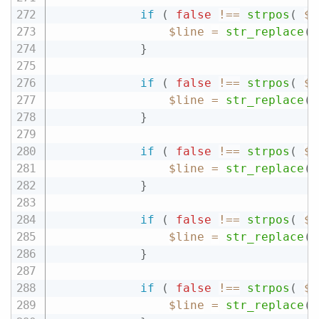
if
(
false
!==
strpos
(
$f
$line
=
str_replace
(
}
if
(
false
!==
strpos
(
$f
$line
=
str_replace
(
}
if
(
false
!==
strpos
(
$f
$line
=
str_replace
(
}
if
(
false
!==
strpos
(
$f
$line
=
str_replace
(
}
if
(
false
!==
strpos
(
$f
$line
=
str_replace
(