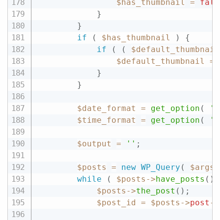
$has_thumbnail
=
fals
}
}
if
(
$has_thumbnail
)
{
if
(
(
$default_thumbnail
$default_thumbnail
=
}
}
$date_format
=
get_option
(
'd
$time_format
=
get_option
(
't
$output
=
''
;
$posts
=
new
WP_Query
(
$args
while
(
$posts
-
>
have_posts
(
)
$posts
-
>
the_post
(
)
;
$post_id
=
$posts
-
>
post
-
>