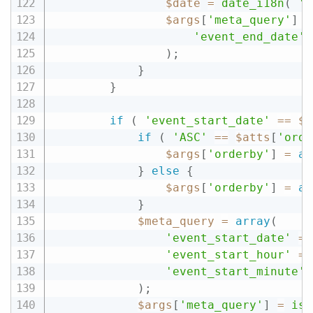
$date
=
date_i18n
(
'Y
$args
[
'meta_query'
]
=
'event_end_date'
)
;
}
}
if
(
'event_start_date'
==
$a
if
(
'ASC'
==
$atts
[
'orde
$args
[
'orderby'
]
=
ar
}
else
{
$args
[
'orderby'
]
=
ar
}
$meta_query
=
array
(
'event_start_date'
=
>
'event_start_hour'
=
>
'event_start_minute'
)
;
$args
[
'meta_query'
]
=
iss