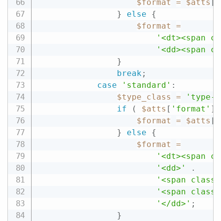
$format
=
$atts
[
'
}
else
{
$format
=
'<dt><span cl
'<dd><span cl
}
break
;
case
'standard'
:
$type_class
=
'type-s
if
(
$atts
[
'format'
]
$format
=
$atts
[
'
}
else
{
$format
=
'<dt><span cl
'<dd>'
.
'<span class=
'<span class=
'</dd>'
;
}