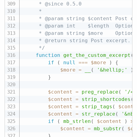
	 * @since 0.5.0

	 *

	 * @param string $content Post content.

	 * @param int    $length  Optional. Maximum length of the excerpt. Default 120 characters.

	 * @param string $more    Optional. What to append if $content needs to be trimmed. Default '&hellip;'.

	 * @return string Post excerpt.

	 */
function
get_the_custom_excerpt
(
if
(
null
===
$more
)
{
$more
=
__
(
'&hellip;'
)
;
}
$content
=
preg_replace
(
'/<!
$content
=
strip_shortcodes
(
$content
=
strip_tags
(
$conte
$content
=
str_replace
(
'&nbs
if
(
mb_strlen
(
$content
)
>
$content
=
mb_substr
(
$co
}