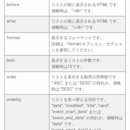
before
リストの前に表示される HTML です。
省略時は、”<dl>” です。
after
リストの後に表示される HTML です。
省略時は、”</dl>” です。
format
表示するフォーマットです。
詳細は「format オプション」セクショ
ンを参照してください。
limit
表示するリストの件数です。
省略時は10です。
order
リストを表示する順序の昇降順です。
” ASC”, または ” DESC” の何れか。省略
時は “DESC” です。
orderby
リストを並べ替える項目です。
“date”, “modified”, “title”, “rand”,
“event_start_date” または
“event_end_date” の何れか。省略時は
“date” です。
“event_start_date” および