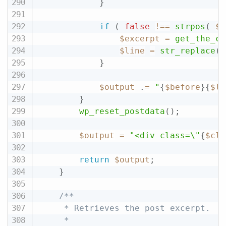
}
if
(
false
!==
strpos
(
$f
$excerpt
=
get_the_cu
$line
=
str_replace
(
}
$output
.
=
"
{
$before
}
{
$li
}
wp_reset_postdata
(
)
;
$output
=
"<div class=\"
{
$cla
return
$output
;
}
/**

	 * Retrieves the post excerpt.

	 *
