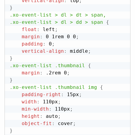
vertical-align
:
 top
;
}
.xo-event-list > dl > dt > span,

.xo-event-list > dl > dd > span
{
float
:
 left
;
margin
:
 0 1rem 0 0
;
padding
:
 0
;
vertical-align
:
 middle
;
}
.xo-event-list .thumbnail
{
margin
:
 .2rem 0
;
}
.xo-event-list .thumbnail img
{
padding-right
:
 15px
;
width
:
 110px
;
min-width
:
 110px
;
height
:
 auto
;
object-fit
:
 cover
;
}