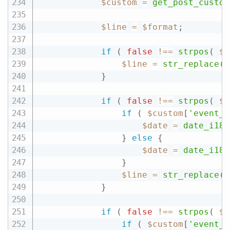
$custom
=
get_post_custom
$line
=
$format
;
if
(
false
!==
strpos
(
$f
$line
=
str_replace
(
}
if
(
false
!==
strpos
(
$f
if
(
$custom
[
'event_a
$date
=
date_i18n
}
else
{
$date
=
date_i18n
}
$line
=
str_replace
(
}
if
(
false
!==
strpos
(
$f
if
(
$custom
[
'event_a