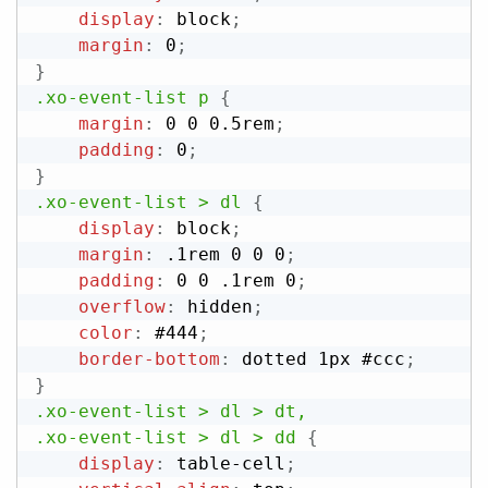
display
:
 block
;
margin
:
 0
;
}
.xo-event-list p
{
margin
:
 0 0 0.5rem
;
padding
:
 0
;
}
.xo-event-list > dl
{
display
:
 block
;
margin
:
 .1rem 0 0 0
;
padding
:
 0 0 .1rem 0
;
overflow
:
 hidden
;
color
:
 #444
;
border-bottom
:
 dotted 1px #ccc
;
}
.xo-event-list > dl > dt,

.xo-event-list > dl > dd
{
display
:
 table-cell
;