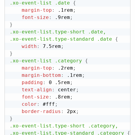
.xo-event-list .date
{
margin-top
:
 .1rem
;
font-size
:
 .9rem
;
}
.xo-event-list.type-short .date,

.xo-event-list.type-standard .date
{
width
:
 7.5rem
;
}
.xo-event-list .category
{
margin-top
:
 .2rem
;
margin-bottom
:
 .1rem
;
padding
:
 0 .5rem
;
text-align
:
 center
;
font-size
:
 .8rem
;
color
:
 #fff
;
border-radius
:
 2px
;
}
.xo-event-list.type-short .category,

.xo-event-list.type-standard .category
{