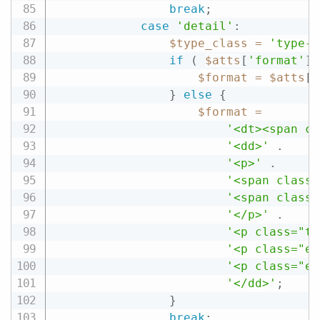
break
;
case
'detail'
:
$type_class
=
'type-d
if
(
$atts
[
'format'
]
$format
=
$atts
[
'
}
else
{
$format
=
'<dt><span cl
'<dd>'
.
'<p>'
.
'<span class=
'<span class=
'</p>'
.
'<p class="ti
'<p class="ev
'<p class="ex
'</dd>'
;
}
break
;