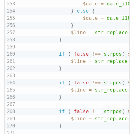
$date
=
date_i18n
}
else
{
$date
=
date_i18n
}
$line
=
str_replace
(
}
if
(
false
!==
strpos
(
$f
$line
=
str_replace
(
}
if
(
false
!==
strpos
(
$f
$line
=
str_replace
(
}
if
(
false
!==
strpos
(
$f
$line
=
str_replace
(
}