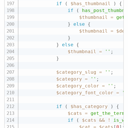
if
(
$has_thumbnail
)
{
if
(
has_post_thumbna
$thumbnail
=
get_
}
else
{
$thumbnail
=
$def
}
}
else
{
$thumbnail
=
''
;
}
$category_slug
=
''
;
$category
=
''
;
$category_color
=
''
;
$category_font_color
=
''
if
(
$has_category
)
{
$cats
=
get_the_terms
if
(
$cats
&&
!
is_wp
$cat
=
$cats
[
0
]
;