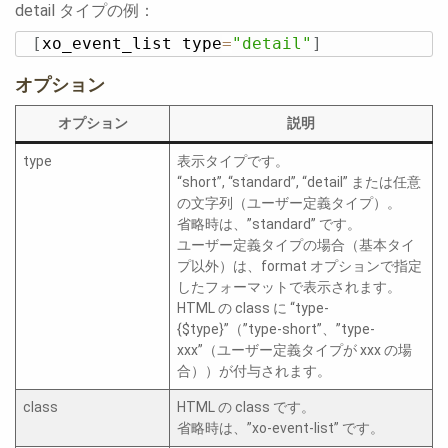
detail タイプの例：
[
xo_event_list type
=
"detail"
]
オプション
オプション
説明
type
表示タイプです。
“short”, “standard”, “detail” または任意
の文字列（ユーザー定義タイプ）。
省略時は、”standard” です。
ユーザー定義タイプの場合（基本タイ
プ以外）は、format オプションで指定
したフォーマットで表示されます。
HTML の class に “type-
{$type}”（”type-short”、”type-
xxx”（ユーザー定義タイプが xxx の場
合））が付与されます。
class
HTML の class です。
省略時は、”xo-event-list” です。