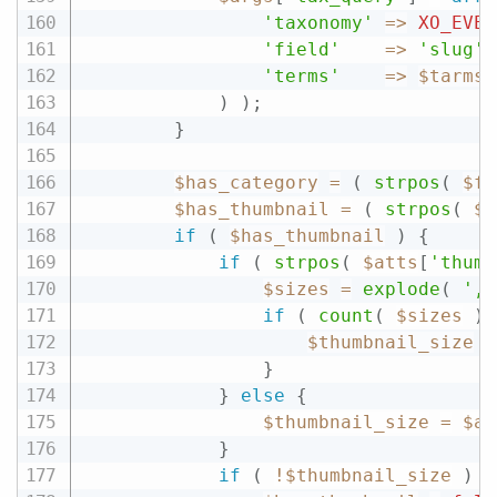
'taxonomy'
=
>
XO_EVEN
'field'
=
>
'slug'
,
'terms'
=
>
$tarms
,
)
)
;
}
$has_category
=
(
strpos
(
$fo
$has_thumbnail
=
(
strpos
(
$f
if
(
$has_thumbnail
)
{
if
(
strpos
(
$atts
[
'thumb
$sizes
=
explode
(
','
if
(
count
(
$sizes
)
$thumbnail_size
=
}
}
else
{
$thumbnail_size
=
$at
}
if
(
!
$thumbnail_size
)
{