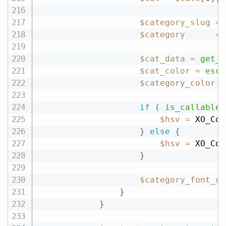
$category_slug
=
$category
=
$cat_data
=
get_o
$cat_color
=
esc_
$category_color
=
if
(
is_callable
(
$hsv
=
 XO_Col
}
else
{
$hsv
=
 XO_Col
}
$category_font_co
}
}