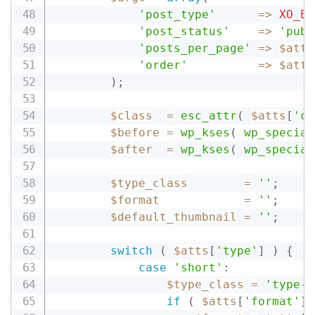
'post_type'
=
>
XO_EV
'post_status'
=
>
'publ
'posts_per_page'
=
>
$atts
'order'
=
>
$atts
)
;
$class
=
esc_attr
(
$atts
[
'cl
$before
=
wp_kses
(
wp_special
$after
=
wp_kses
(
wp_special
$type_class
=
''
;
$format
=
''
;
$default_thumbnail
=
''
;
switch
(
$atts
[
'type'
]
)
{
case
'short'
:
$type_class
=
'type-s
if
(
$atts
[
'format'
]