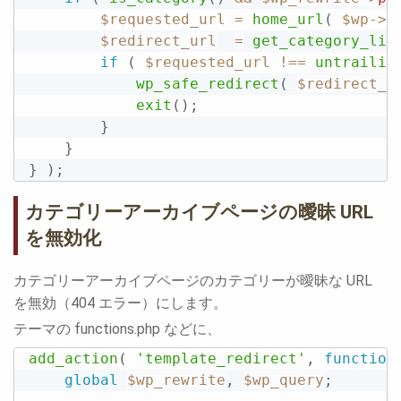
$requested_url
=
home_url
(
$wp
-
>
r
$redirect_url
=
get_category_lin
if
(
$requested_url
!==
untrailin
wp_safe_redirect
(
$redirect_u
exit
(
)
;
}
}
}
)
;
カテゴリーアーカイブページの曖昧 URL
を無効化
カテゴリーアーカイブページのカテゴリーが曖昧な URL
を無効（404 エラー）にします。
テーマの functions.php などに、
add_action
(
'template_redirect'
,
function
global
$wp_rewrite
,
$wp_query
;