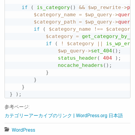
if
(
is_category
(
)
&&
$wp_rewrite
-
>
pe
$category_name
=
$wp_query
-
>
query
$category_path
=
$wp_query
-
>
query
if
(
$category_name
!==
$category
$category
=
get_category_by_p
if
(
!
$category
||
is_wp_err
$wp_query
-
>
set_404
(
)
;
status_header
(
404
)
;
nocache_headers
(
)
;
}
}
}
}
)
;
参考ページ:
カテゴリーアーカイブのリンク | WordPress.org 日本語
WordPress