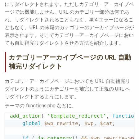
にリダイレクトされます。ただしカテゴリーアーカイブペ
ージでは機能しません。URL のカテゴリー部分は何であ
れ、リダイレクトされることもなく、404 エラーになるこ
ともなく、URL の末尾のカテゴリーのアーカイブページが
表示されます。そこでカテゴリーアーカイブページにおい
ても自動補完リダイレクトさせる方法を紹介します。
カテゴリーアーカイブページの URL 自動
補完リダイレクト
カテゴリーアーカイブページにおいても URL 自動補完リ
ダイレクトのようにカテゴリーを補完して正規の URL へ
リダイレクトするようにします。
テーマの functions.php などに、
add_action
(
'template_redirect'
,
function
global
$wp_rewrite
,
$wp
,
$cat
;
if
(
is_category
(
)
&&
$wp_rewrite
-
>
pe