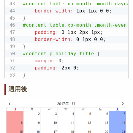
#content table.xo-month .month-daynam
border-width
:
 1px 1px 0 0
;
}
#content table.xo-month .month-event 
padding
:
 0 1px 2px 1px
;
border-width
:
 0 1px 0 0
;
}
#content p.holiday-title
{
margin
:
 0
;
padding
:
 2px 0
;
}
適用後