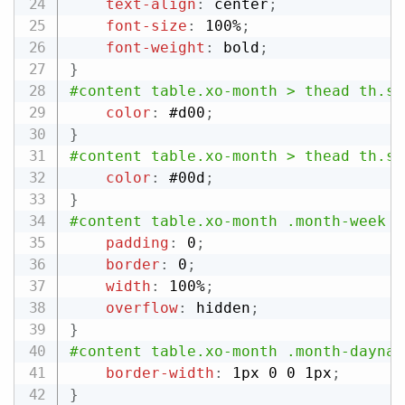
text-align
:
 center
;
font-size
:
 100%
;
font-weight
:
 bold
;
}
#content table.xo-month > thead th.su
color
:
 #d00
;
}
#content table.xo-month > thead th.sa
color
:
 #00d
;
}
#content table.xo-month .month-week
{
padding
:
 0
;
border
:
 0
;
width
:
 100%
;
overflow
:
 hidden
;
}
#content table.xo-month .month-daynam
border-width
:
 1px 0 0 1px
;
}