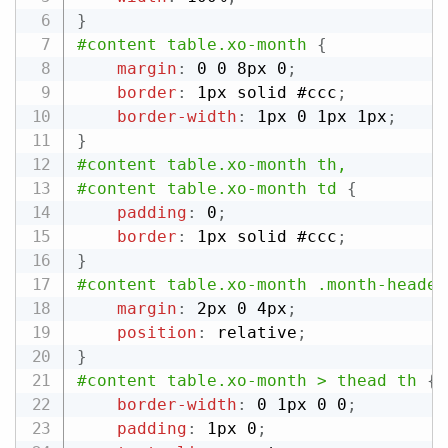
}
#content table.xo-month
{
margin
:
 0 0 8px 0
;
border
:
 1px solid #ccc
;
border-width
:
 1px 0 1px 1px
;
}
#content table.xo-month th,

#content table.xo-month td
{
padding
:
 0
;
border
:
 1px solid #ccc
;
}
#content table.xo-month .month-header
margin
:
 2px 0 4px
;
position
:
 relative
;
}
#content table.xo-month > thead th
{
border-width
:
 0 1px 0 0
;
padding
:
 1px 0
;