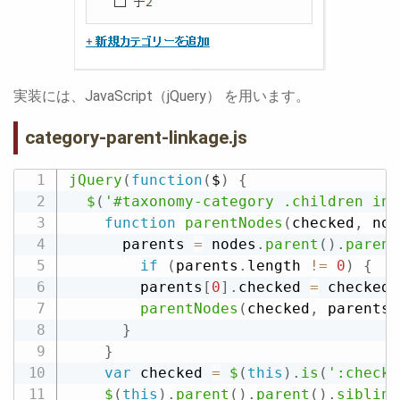
実装には、JavaScript（jQuery） を用います。
category-parent-linkage.js
jQuery
(
function
(
$
)
{
$
(
'#taxonomy-category .children inp
function
parentNodes
(
checked
,
 nod
      parents 
=
 nodes
.
parent
(
)
.
parent
if
(
parents
.
length 
!=
0
)
{
        parents
[
0
]
.
checked 
=
 checked
;
parentNodes
(
checked
,
 parents
)
}
}
var
 checked 
=
$
(
this
)
.
is
(
':checke
$
(
this
)
.
parent
(
)
.
parent
(
)
.
sibling