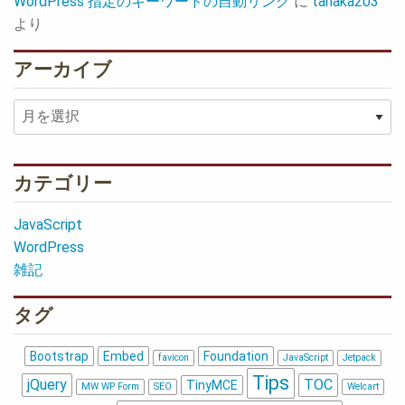
WordPress 指定のキーワードの自動リンク
に
tanaka203
より
アーカイブ
ア
ー
カ
イ
カテゴリー
ブ
JavaScript
WordPress
雑記
タグ
Bootstrap
Embed
Foundation
favicon
JavaScript
Jetpack
Tips
jQuery
TOC
TinyMCE
MW WP Form
SEO
Welcart