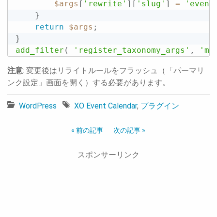
$args
[
'rewrite'
]
[
'slug'
]
=
'event
}
return
$args
;
}
add_filter
(
'register_taxonomy_args'
,
'my
注意
: 変更後はリライトルールをフラッシュ（「パーマリ
ンク設定」画面を開く）する必要があります。
WordPress
XO Event Calendar
,
プラグイン
« 前の記事
次の記事 »
スポンサーリンク