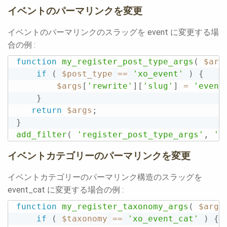
イベントのパーマリンクを変更
イベントのパーマリンクのスラッグを event に変更する場
合の例 :
function
my_register_post_type_args
(
$arg
if
(
$post_type
==
'xo_event'
)
{
$args
[
'rewrite'
]
[
'slug'
]
=
'event
}
return
$args
;
}
add_filter
(
'register_post_type_args'
,
'm
イベントカテゴリーのパーマリンクを変更
イベントカテゴリーのパーマリンク構造のスラッグを
event_cat に変更する場合の例 :
function
my_register_taxonomy_args
(
$args
if
(
$taxonomy
==
'xo_event_cat'
)
{